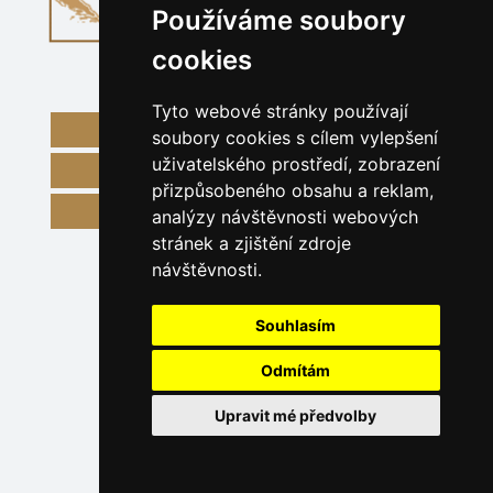
Používáme soubory
cookies
Tyto webové stránky používají
Severní Dalmácie
soubory cookies s cílem vylepšení
uživatelského prostředí, zobrazení
Střední Dalmácie
přizpůsobeného obsahu a reklam,
Region Dubrovník
analýzy návštěvnosti webových
stránek a zjištění zdroje
návštěvnosti.
Souhlasím
Odmítám
Upravit mé předvolby