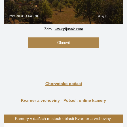
Zdroj:
www.pljusak.com
Obnovit
Chorvatsko počasí
Kvarner a vrchoviny - Počasí, online kamery
Kamery v dalších místech oblasti Kvarner a vrchoviny: