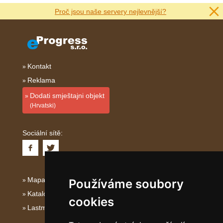
Proč jsou naše servery nejlevnější?
Kontakt
Reklama
Dodati smještajni objekt
(Hrvatski)
Sociální sítě:
Mapa serveru Kvarner
Používáme soubory
Katalog ubytování Kvarner
cookies
Lastminute Kvarner