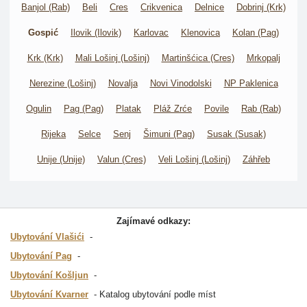
Banjol (Rab)
Beli
Cres
Crikvenica
Delnice
Dobrinj (Krk)
Gospić
Ilovik (Ilovik)
Karlovac
Klenovica
Kolan (Pag)
Krk (Krk)
Mali Lošinj (Lošinj)
Martinšćica (Cres)
Mrkopalj
Nerezine (Lošinj)
Novalja
Novi Vinodolski
NP Paklenica
Ogulin
Pag (Pag)
Platak
Pláž Zrće
Povile
Rab (Rab)
Rijeka
Selce
Senj
Šimuni (Pag)
Susak (Susak)
Unije (Unije)
Valun (Cres)
Veli Lošinj (Lošinj)
Záhřeb
Zajímavé odkazy:
Ubytování Vlašići
Ubytování Pag
Ubytování Košljun
Ubytování Kvarner
Katalog ubytování podle míst