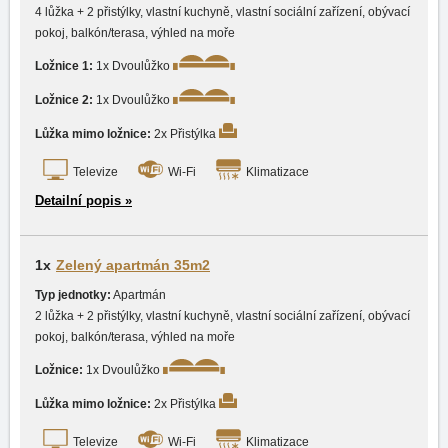
4 lůžka + 2 přistýlky, vlastní kuchyně, vlastní sociální zařízení, obývací
pokoj, balkón/terasa, výhled na moře
Ložnice 1:
1x Dvoulůžko
Ložnice 2:
1x Dvoulůžko
Lůžka mimo ložnice:
2x Přistýlka
Televize
Wi-Fi
Klimatizace
Detailní popis »
1x
Zelený apartmán 35m2
Typ jednotky:
Apartmán
2 lůžka + 2 přistýlky, vlastní kuchyně, vlastní sociální zařízení, obývací
pokoj, balkón/terasa, výhled na moře
Ložnice:
1x Dvoulůžko
Lůžka mimo ložnice:
2x Přistýlka
Televize
Wi-Fi
Klimatizace