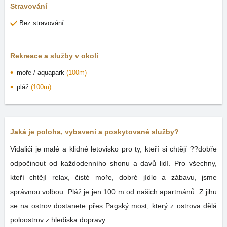
Stravování
Bez stravování
Rekreace a služby v okolí
moře / aquapark
(100m)
pláž
(100m)
Jaká je poloha, vybavení a poskytované služby?
Vidalići je malé a klidné letovisko pro ty, kteří si chtějí ??dobře
odpočinout od každodenního shonu a davů lidí. Pro všechny,
kteří chtějí relax, čisté moře, dobré jídlo a zábavu, jsme
správnou volbou. Pláž je jen 100 m od našich apartmánů. Z jihu
se na ostrov dostanete přes Pagský most, který z ostrova dělá
poloostrov z hlediska dopravy.