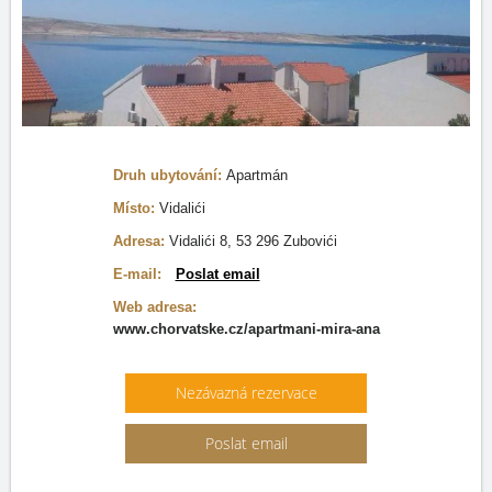
Druh ubytování:
Apartmán
Místo:
Vidalići
Adresa:
Vidalići 8, 53 296 Zubovići
E-mail:
Poslat email
Web adresa:
www.chorvatske.cz/apartmani-mira-ana
Nezávazná rezervace
Poslat email