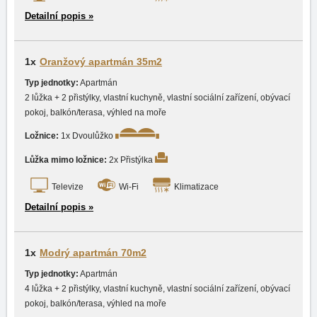
Detailní popis »
1x
Oranžový apartmán 35m2
Typ jednotky:
Apartmán
2 lůžka + 2 přistýlky, vlastní kuchyně, vlastní sociální zařízení, obývací
pokoj, balkón/terasa, výhled na moře
Ložnice:
1x Dvoulůžko
Lůžka mimo ložnice:
2x Přistýlka
Televize
Wi-Fi
Klimatizace
Detailní popis »
1x
Modrý apartmán 70m2
Typ jednotky:
Apartmán
4 lůžka + 2 přistýlky, vlastní kuchyně, vlastní sociální zařízení, obývací
pokoj, balkón/terasa, výhled na moře