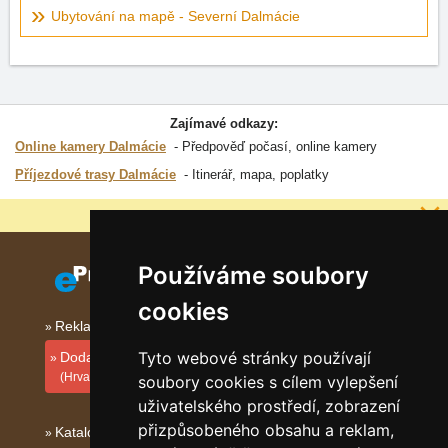
Ubytování na mapě - Severní Dalmácie
Zajímavé odkazy:
Online kamery Dalmácie
Předpověď počasí, online kamery
Příjezdové trasy Dalmácie
Itinerář, mapa, poplatky
Proč jsou naše servery nejlevnější?
Používáme soubory
cookies
Reklama na tomto serveru
Tyto webové stránky používají
Dodati smještajni objekt
(Hrvatski)
soubory cookies s cílem vylepšení
uživatelského prostředí, zobrazení
přizpůsobeného obsahu a reklam,
Katalog ubytování Dalmácie