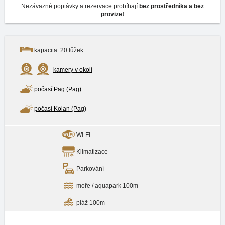
Nezávazné poptávky a rezervace probíhají
bez prostředníka a bez
provize!
kapacita: 20 lůžek
kamery v okolí
počasí Pag (Pag)
počasí Kolan (Pag)
Wi-Fi
Klimatizace
Parkování
moře / aquapark 100m
pláž 100m