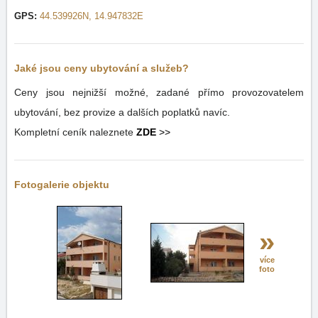
GPS:
44.539926N, 14.947832E
Jaké jsou ceny ubytování a služeb?
Ceny jsou nejnižší možné, zadané přímo provozovatelem
ubytování, bez provize a dalších poplatků navíc.
Kompletní ceník naleznete
ZDE
>>
Fotogalerie objektu
»
více
foto