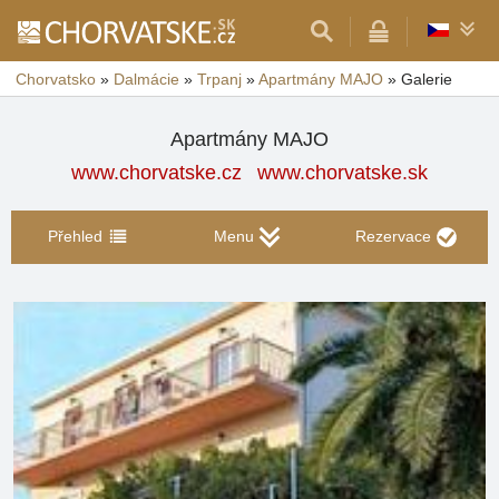
Chorvatsko
»
Dalmácie
»
Trpanj
»
Apartmány MAJO
»
Galerie
Apartmány MAJO
www.chorvatske.cz
www.chorvatske.sk
Přehled
Menu
Rezervace