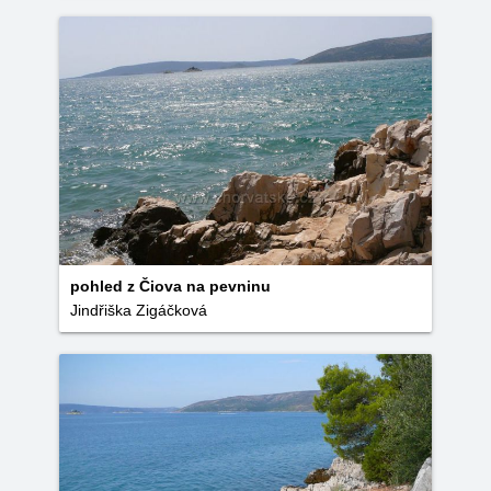
pohled z Čiova na pevninu
Jindřiška Zigáčková