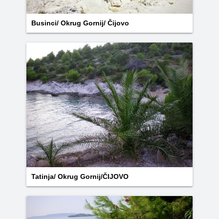
Businci/ Okrug Gornij/ Čijovo
Tatinja/ Okrug Gornij/ČIJOVO