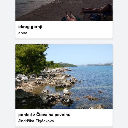
okrug gornji
anna
pohled z Čiova na pevninu
Jindřiška Zigáčková