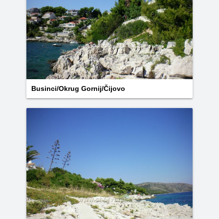
Businci/Okrug Gornij/Čijovo