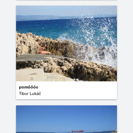
pomóóóc
Tibor Lukáč