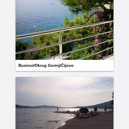
Businci/Okrug Gornij/Čijovo