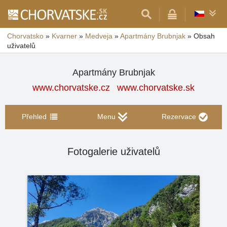
Chorvatsko
»
Kvarner
»
Medveja
»
Apartmány Brubnjak
»
Obsah
uživatelů
Apartmány Brubnjak
www.chorvatske.cz
www.chorvatske.sk
Přehled
Menu
Rezervace
Fotogalerie uživatelů