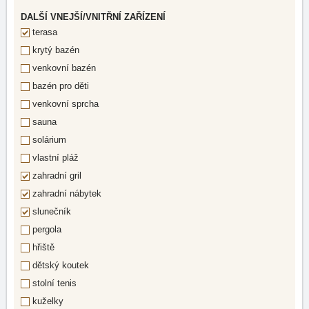
DALŠÍ VNEJŠÍ/VNITŘNÍ ZAŘÍZENÍ
terasa
krytý bazén
venkovní bazén
bazén pro děti
venkovní sprcha
sauna
solárium
vlastní pláž
zahradní gril
zahradní nábytek
slunečník
pergola
hřiště
dětský koutek
stolní tenis
kuželky