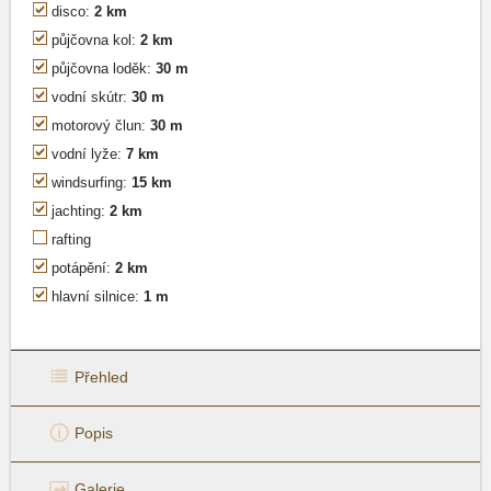
disco:
2 km
půjčovna kol:
2 km
půjčovna loděk:
30 m
vodní skútr:
30 m
motorový člun:
30 m
vodní lyže:
7 km
windsurfing:
15 km
jachting:
2 km
rafting
potápění:
2 km
hlavní silnice:
1 m
Přehled
Popis
Galerie