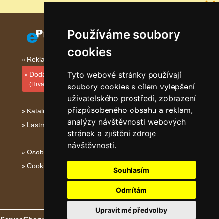
Proč jsou naše servery nejlevnější?
Používáme soubory
cookies
Reklama na tomto serveru
Tyto webové stránky používají
Dodati smještajni objekt
(Hrvatski)
soubory cookies s cílem vylepšení
uživatelského prostředí, zobrazení
přizpůsobeného obsahu a reklam,
Katalog ubytování Kvarner
analýzy návštěvnosti webových
Lastminute Kvarner
stránek a zjištění zdroje
návštěvnosti.
Osobní údaje
Cookies
Souhlasím
Odmítám
Upravit mé předvolby