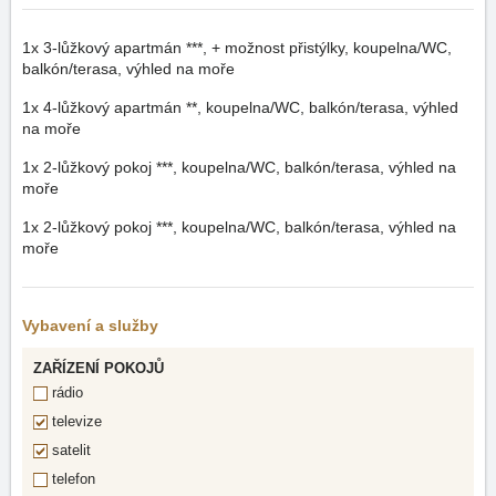
1x
3-lůžkový apartmán ***, + možnost přistýlky, koupelna/WC,
balkón/terasa, výhled na moře
1x
4-lůžkový apartmán **, koupelna/WC, balkón/terasa, výhled
na moře
1x
2-lůžkový pokoj ***, koupelna/WC, balkón/terasa, výhled na
moře
1x
2-lůžkový pokoj ***, koupelna/WC, balkón/terasa, výhled na
moře
Vybavení a služby
ZAŘÍZENÍ POKOJŮ
rádio
televize
satelit
telefon