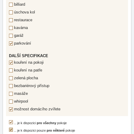
billiard
úschova kol
restaurace
kavárna
garáž
parkování
DALŠÍ SPECIFIKACE
kouření na pokoji
kouření na patře
zelená plocha
bezbariérový přístup
masáže
whirpool
možnost domácího zvířete
... je k dispozici
pro všechny
pokoje
... je k dispozici pouze
pro některé
pokoje