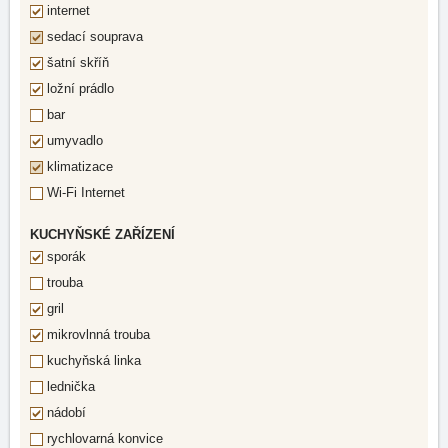
internet
sedací souprava
šatní skříň
ložní prádlo
bar
umyvadlo
klimatizace
Wi-Fi Internet
KUCHYŇSKÉ ZAŘÍZENÍ
sporák
trouba
gril
mikrovlnná trouba
kuchyňská linka
lednička
nádobí
rychlovarná konvice