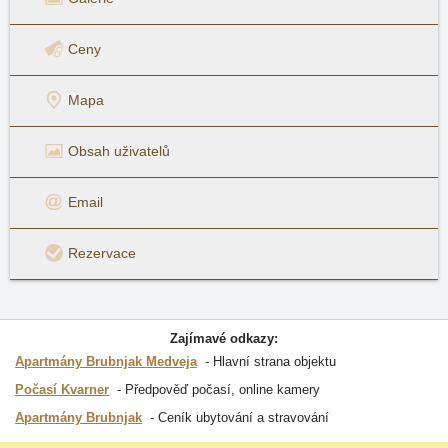
Ceny
Mapa
Obsah uživatelů
Email
Rezervace
Zajímavé odkazy:
Apartmány Brubnjak Medveja
Hlavní strana objektu
Počasí Kvarner
Předpověď počasí, online kamery
Apartmány Brubnjak
Ceník ubytování a stravování