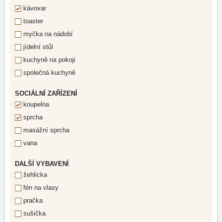
kávovar
toaster
myčka na nádobí
jídelní stůl
kuchyně na pokoji
společná kuchyně
SOCIÁLNÍ ZAŘÍZENÍ
koupelna
sprcha
masážní sprcha
vana
DALŠÍ VYBAVENÍ
žehlicka
fén na vlasy
pračka
sušička