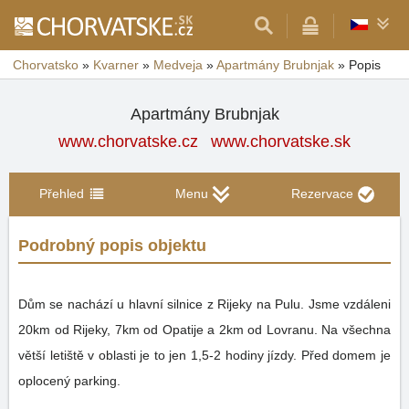
Chorvatsko
»
Kvarner
»
Medveja
»
Apartmány Brubnjak
»
Popis
Apartmány Brubnjak
www.chorvatske.cz
www.chorvatske.sk
Přehled
Menu
Rezervace
Podrobný popis objektu
Dům se nachází u hlavní silnice z Rijeky na Pulu. Jsme vzdáleni
20km od Rijeky, 7km od Opatije a 2km od Lovranu. Na všechna
větší letiště v oblasti je to jen 1,5-2 hodiny jízdy. Před domem je
oplocený parking.