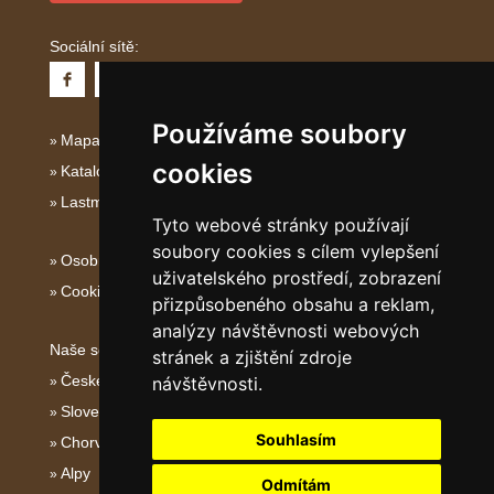
Sociální sítě:
Používáme soubory
Mapa serveru Dalmácie
cookies
Katalog ubytování Dalmácie
Lastminute Dalmácie
Tyto webové stránky používají
soubory cookies s cílem vylepšení
Osobní údaje
uživatelského prostředí, zobrazení
Cookies
přizpůsobeného obsahu a reklam,
analýzy návštěvnosti webových
Naše servery:
stránek a zjištění zdroje
České hory
návštěvnosti.
Slovenské hory
Souhlasím
Chorvatsko
Alpy
Odmítám