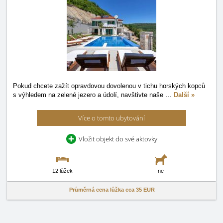
Pokud chcete zažít opravdovou dovolenou v tichu horských kopců
s výhledem na zelené jezero a údolí, navštivte naše
…
Další »
Více o tomto ubytování
Vložit objekt do své aktovky
12 lůžek
ne
Průměrná cena lůžka cca
35 EUR