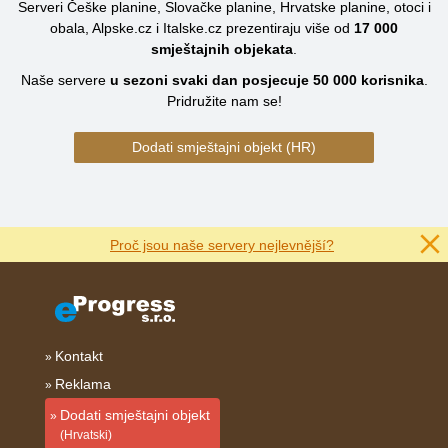
Serveri Češke planine, Slovačke planine, Hrvatske planine, otoci i
obala, Alpske.cz i Italske.cz prezentiraju više od
17 000
smještajnih objekata
.
Naše servere
u sezoni svaki dan posjecuje
50 000
korisnika
.
Pridružite nam se!
Dodati smještajni objekt (HR)
Proč jsou naše servery nejlevnější?
Kontakt
Reklama
Dodati smještajni objekt
(Hrvatski)