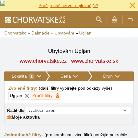
Proč je náš server nejlevnější?
Chorvatsko
»
Dalmácie
»
Ubytování
»
Ugljan
Ubytování Ugljan
www.chorvatske.cz
www.chorvatske.sk
Lokalita
Cena
Druh
1
Zvolené filtry
:
(
další filtry vybírejte pod odkazy výše
)
Ugljan
Zrušit filtry
Řadit dle
Moje aktovka
Jednoduché filtry:
(pro kombinaci více filtrů použijte pokročilé