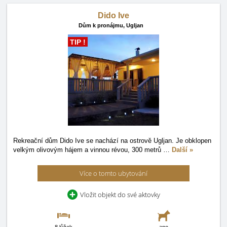
Dido Ive
Dům k pronájmu,
Ugljan
TIP !
Rekreační dům Dido Ive se nachází na ostrově Ugljan. Je obklopen
velkým olivovým hájem a vinnou révou, 300 metrů
…
Další »
Více o tomto ubytování
Vložit objekt do své aktovky