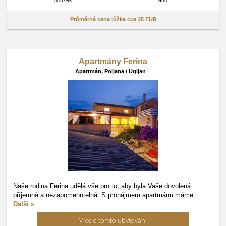
8 lůžek
ano
Průměrná cena lůžka cca
25 EUR
Apartmány Ferina
Apartmán,
Poljana / Ugljan
Naše rodina Ferina udělá vše pro to, aby byla Vaše dovolená
příjemná a nezapomenutelná. S pronájmem apartmánů máme
…
Další »
Více o tomto ubytování