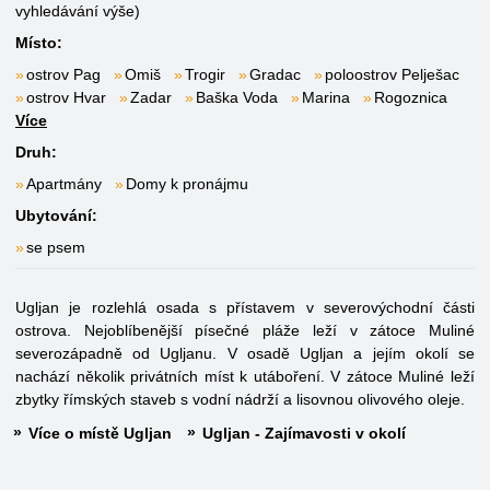
vyhledávání výše)
Místo:
ostrov Pag
Omiš
Trogir
Gradac
poloostrov Pelješac
ostrov Hvar
Zadar
Baška Voda
Marina
Rogoznica
Více
Druh:
Apartmány
Domy k pronájmu
Ubytování:
se psem
Ugljan je rozlehlá osada s přístavem v severovýchodní části
ostrova. Nejoblíbenější písečné pláže leží v zátoce Muliné
severozápadně od Ugljanu. V osadě Ugljan a jejím okolí se
nachází několik privátních míst k utáboření. V zátoce Muliné leží
zbytky římských staveb s vodní nádrží a lisovnou olivového oleje.
Více o místě Ugljan
Ugljan - Zajímavosti v okolí