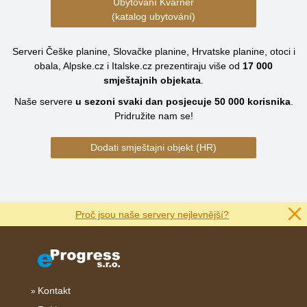
Ubytování Kvarner
(katalog ubytování)
Serveri Češke planine, Slovačke planine, Hrvatske planine, otoci i
obala, Alpske.cz i Italske.cz prezentiraju više od
17 000
smještajnih objekata
.
Naše servere
u sezoni svaki dan posjecuje
50 000
korisnika
.
Pridružite nam se!
Dodati smještajni objekt (HR)
Proč jsou naše servery nejlevnější?
Kontakt