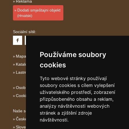
Reklama
Dodati smještajni objekt
(Hrvatski)
Sociální sítě:
Používáme soubory
Mapa serveru Kvarner
cookies
Katalog ubytování Kvarner
Lastminute Kvarner
Tyto webové stránky používají
soubory cookies s cílem vylepšení
Osobní údaje
uživatelského prostředí, zobrazení
Cookies
přizpůsobeného obsahu a reklam,
analýzy návštěvnosti webových
Naše servery:
stránek a zjištění zdroje
České hory
návštěvnosti.
Slovenské hory