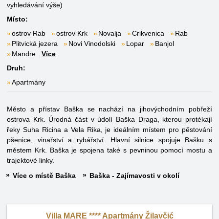
vyhledávání výše)
Místo:
ostrov Rab
ostrov Krk
Novalja
Crikvenica
Rab
Plitvická jezera
Novi Vinodolski
Lopar
Banjol
Mandre
Více
Druh:
Apartmány
Město a přístav Baška se nachází na jihovýchodním pobřeží
ostrova Krk. Úrodná část v údolí Baška Draga, kterou protékají
řeky Suha Ricina a Vela Rika, je ideálním místem pro pěstování
pšenice, vinařství a rybářství. Hlavní silnice spojuje Bašku s
městem Krk. Baška je spojena také s pevninou pomocí mostu a
trajektové linky.
Více o místě Baška
Baška - Zajímavosti v okolí
Villa MARE **** Apartmány Žilavčić