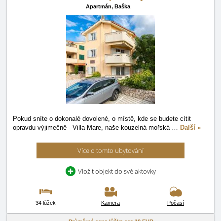
Apartmán,
Baška
Pokud sníte o dokonalé dovolené, o místě, kde se budete cítit
opravdu výjimečně - Villa Mare, naše kouzelná mořská
…
Další »
Více o tomto ubytování
Vložit objekt do své aktovky
34 lůžek
Kamera
Počasí