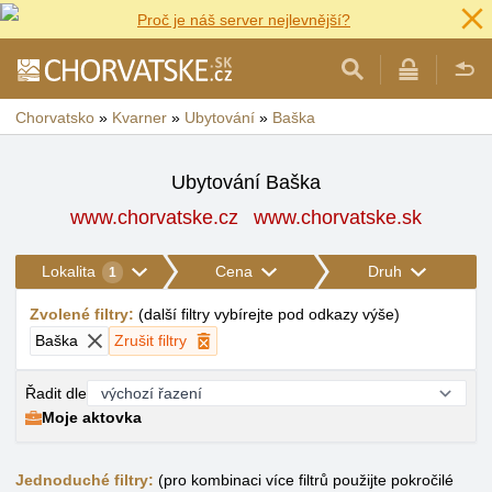
Proč je náš server nejlevnější?
Chorvatsko
»
Kvarner
»
Ubytování
»
Baška
Ubytování Baška
www.chorvatske.cz
www.chorvatske.sk
Lokalita
Cena
Druh
1
Zvolené filtry
:
(
další filtry vybírejte pod odkazy výše
)
Baška
Zrušit filtry
Řadit dle
Moje aktovka
Jednoduché filtry:
(pro kombinaci více filtrů použijte pokročilé