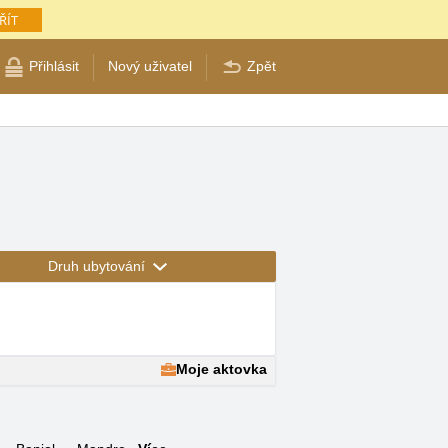
ŘÍT
Přihlásit
Nový uživatel
Zpět
Druh ubytování
Moje aktovka