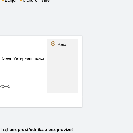
Banjol
Mandre
Více
Mapa
, Green Valley vám nabízí
aktovky
íhají
bez prostředníka a bez provize!