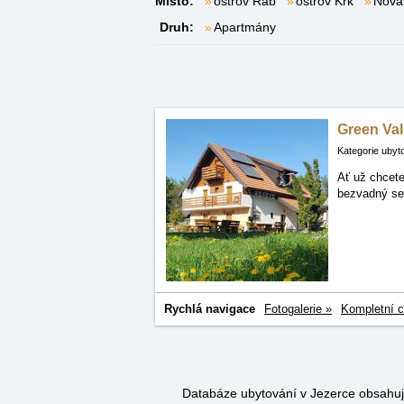
Místo:
ostrov Rab
ostrov Krk
Noval
Druh:
Apartmány
Green Val
Kategorie ubyt
Ať už chcete
bezvadný ser
Rychlá navigace
Fotogalerie »
Kompletní c
Databáze ubytování v Jezerce obsahu