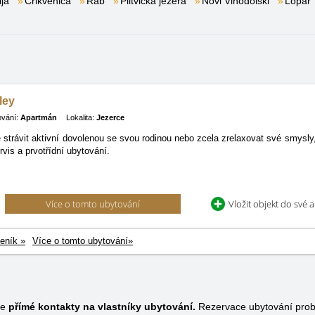
ja
Crikvenica
Rab
Plitvická jezera
Novi Vinodolski
Lopar
ley
ování:
Apartmán
Lokalita:
Jezerce
 strávit aktivní dovolenou se svou rodinou nebo zcela zrelaxovat své smysly
vis a prvotřídní ubytování.
Více o tomto ubytování
Vložit objekt do své 
eník »
Více o tomto ubytování»
je
přímé kontakty na vlastníky ubytování.
Rezervace ubytování prob