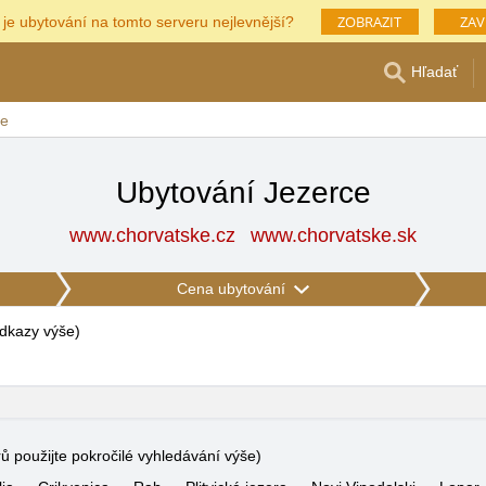
ZOBRAZIT
ZAV
 je ubytování na tomto serveru nejlevnější?
Hľadať
ce
Ubytování Jezerce
www.chorvatske.cz
www.chorvatske.sk
Cena ubytování
 odkazy výše
)
rů použijte pokročilé vyhledávání výše)