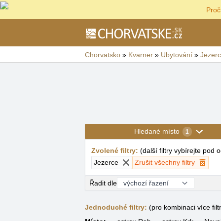
Proč
Chorvatsko
»
Kvarner
»
Ubytování
»
Jezer
Hledané místo
1
Zvolené filtry
:
(
další filtry vybírejte pod
Jezerce
Zrušit všechny filtry
Řadit dle
Jednoduché filtry:
(pro kombinaci více filt