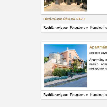
Průměrná cena lůžka cca
15 EUR
Rychlá navigace
Fotogalerie »
Kompletní c
Apartmán
Kategorie ubyt
Apartmány ma
našich apa
nezapomenut
Rychlá navigace
Fotogalerie »
Kompletní c