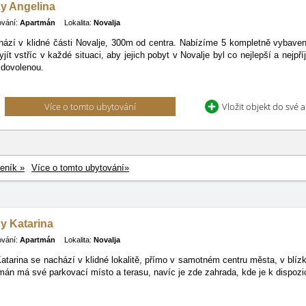
y Angelina
ování:
Apartmán
Lokalita:
Novalja
ází v klidné části Novalje, 300m od centra. Nabízíme 5 kompletně vybav
yjít vstříc v každé situaci, aby jejich pobyt v Novalje byl co nejlepší a nejp
 dovolenou.
Více o tomto ubytování
Vložit objekt do své 
eník »
Více o tomto ubytování»
y Katarina
ování:
Apartmán
Lokalita:
Novalja
tarina se nachází v klidné lokalitě, přímo v samotném centru města, v blíz
án má své parkovací místo a terasu, navíc je zde zahrada, kde je k dispozici