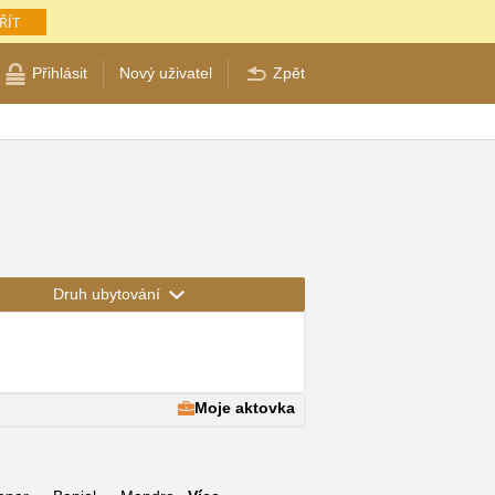
ŘÍT
Přihlásit
Nový uživatel
Zpět
Druh ubytování
Moje aktovka