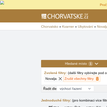
Proč
Chorvatsko
»
Kvarner
»
Ubytování
»
Novalj
Hledané místo
1
Zvolené filtry
:
(
další filtry vybírejte pod
Novalja
Zrušit všechny filtry
Řadit dle
Jednoduché filtry:
(pro kombinaci více filt