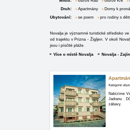
Místo:
ostrov Rab
ostrov Krk
Druh:
Apartmány
Domy k pron
Ubytování:
se psem
pro rodiny s dět
Novalja je významné turistické středisko v
od trajektu v Prizna - Žigljen. V okolí Nov
jsou i písčité pláže.
Více o místě Novalja
Novalja - Zají
Apartmán
Kategorie ubyt
Nabízíme Vá
Jadranu
. D
zábavy.