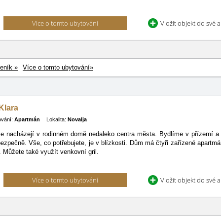
Více o tomto ubytování
Vložit objekt do své 
eník »
Více o tomto ubytování»
 Klara
ování:
Apartmán
Lokalita:
Novalja
 nacházejí v rodinném domě nedaleko centra města. Bydlíme v přízemí a za
bezpečně. Vše, co potřebujete, je v blízkosti. Dům má čtyři zařízené apartmá
Můžete také využít venkovní gril.
Více o tomto ubytování
Vložit objekt do své 