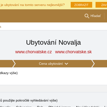
ZOBRAZIT
ZAV
 je ubytování na tomto serveru nejlevnější?
Hľadať
a
Ubytování Novalja
www.chorvatske.cz
www.chorvatske.sk
Cena ubytování
 odkazy výše
)
rů použijte pokročilé vyhledávání výše)