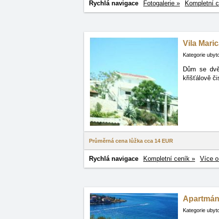
Rychlá navigace
Fotogalerie »
Kompletní c
Vila Mari
Kategorie ubyt
Dům se dvě
křišťálově č
Průměrná cena lůžka cca
14 EUR
Rychlá navigace
Kompletní ceník »
Více o
Apartmán
Kategorie ubyt