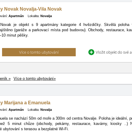
y Novak Novalja-Vila Novak
ování:
Apartmán
Lokalita:
Novalja
Novak je objekt s 9 apartmány kategorie 4 hvězdičky. Skvělá poloha 
ajištěno (garáže a parkovací místa pod budovou). Obchody, restaurace, ka
-10 minut pěšky.
Více o tomto ubytování
Vložit objekt do své 
eník »
Více o tomto ubytování»
y Marijana a Emanuela
ování:
Apartmán
Lokalita:
Novalja
ela se nachází 50m od moře a 300m od centra Novalje. Poloha je ideální, pr
ež 5 minut chůze (obchody, pekárny, restaurace, kavárny, kiosky ..) N
é ubytování s terasou a bezplatné Wi-Fi.