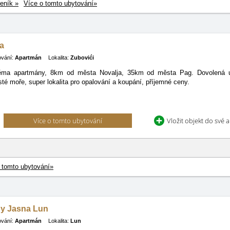
eník »
Více o tomto ubytování»
ca
ování:
Apartmán
Lokalita:
Zubovići
ma apartmány, 8km od města Novalja, 35km od města Pag. Dovolená u 
isté
moře, super lokalita pro opalování a koupání, příjemné ceny.
Více o tomto ubytování
Vložit objekt do své 
 tomto ubytování»
y Jasna Lun
ování:
Apartmán
Lokalita:
Lun