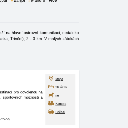
opar
Banjol
Mandre
Více
eží na hlavní ostrovní komunikaci, nedaleko
Caska, Trinčel), 2 - 3 km. V malých zátokách
Mapa
36 lůžek
stinací pro dovolenou na
ne
í, sportovních možností a
Kamera
Počasí
aktovky