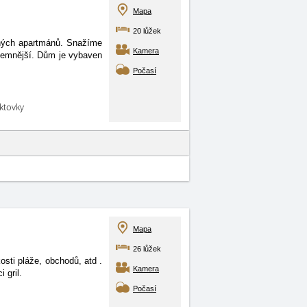
Mapa
20 lůžek
ených apartmánů. Snažíme
Kamera
říjemnější. Dům je vybaven
Počasí
aktovky
Mapa
26 lůžek
kosti pláže, obchodů, atd
.
Kamera
 gril.
Počasí