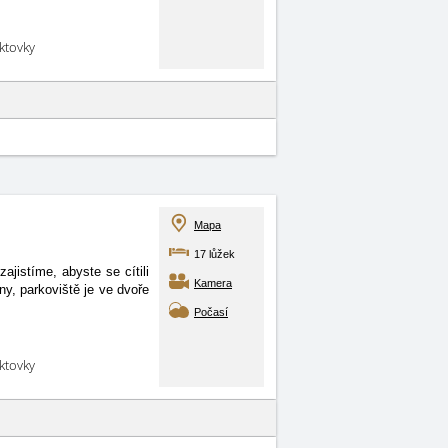
aktovky
Mapa
17 lůžek
jistíme, abyste se cítili
Kamera
ny, parkoviště je ve dvoře
Počasí
aktovky