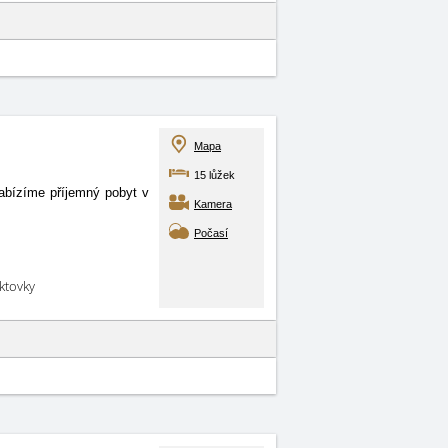
Mapa
15 lůžek
nabízíme příjemný pobyt v
Kamera
Počasí
aktovky