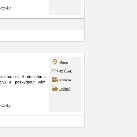
aktovky
Mapa
42 lůžek
prostornost. S atmosférou
Kamera
uchu a poskytnout vám
Počasí
aktovky