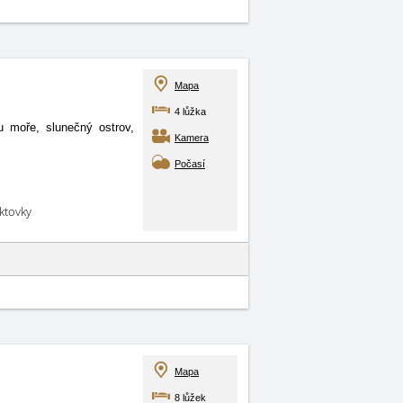
Mapa
4 lůžka
moře, slunečný ostrov,
Kamera
Počasí
aktovky
Mapa
8 lůžek