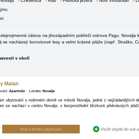
Novalja
Crikvenica
Rab
Plitvická jezera
Novi Vinodolski
L
ájmu
mi
e stejnojmenné zátoce na jihozápadním pobřeží ostrova Pagu. Novalja l
alji se nacházejí borovicové lesy a velmi krásné pláže (např. Straško, 
mavosti v okolí
y Matan
ování:
Apartmán
Lokalita:
Novalja
m ubytování v rodinném domě ve městě Novalja, jedné z nejžádanějších de
ům se nachází v centru Novalje, v bezprostřední blízkosti překrásných pláž
Více o tomto ubytování
Vložit objekt do své 