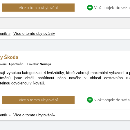
Více o tomto ubytování
Vložit objekt do své 
eník »
Více o tomto ubytování»
y Škoda
ování:
Apartmán
Lokalita:
Novalja
jí vysokou kategorizaci 4 hvězdičky, které zahrnují maximální vybavení a 
rtmánů jsme chtěli nabídnout něco nového v oblasti cestovního r
elnou dovolenou v Novalji.
Více o tomto ubytování
Vložit objekt do své 
eník »
Více o tomto ubytování»