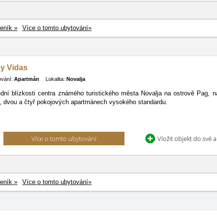
eník »
Více o tomto ubytování»
y Vidas
ování:
Apartmán
Lokalita:
Novalja
dní blízkosti centra známého turistického města Novalja na ostrově Pag, 
, dvou a čtyř pokojových apartmánech vysokého standardu.
Více o tomto ubytování
Vložit objekt do své 
eník »
Více o tomto ubytování»